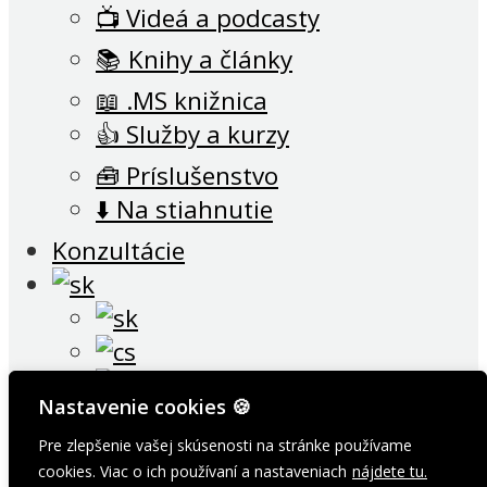
📺 Videá a podcasty
📚 Knihy a články
📖 .MS knižnica
👍 Služby a kurzy
🧰 Príslušenstvo
⬇️ Na stiahnutie
Konzultácie
Nastavenie cookies 🍪
Pre zlepšenie vašej skúsenosti na stránke používame
cookies. Viac o ich používaní a nastaveniach
nájdete tu.