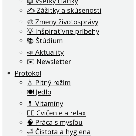
📖 Všetky články
✍️ Zážitky a skúsenosti
🎨 Zmeny životosprávy
💡 Inšpiratívne príbehy
📚 Štúdium
📣 Aktuality
✉️ Newsletter
Protokol
💧 Pitný režim
🍽 Jedlo
💊 Vitamíny
🧘‍♂️ Cvičenie a relax
🧠 Práca s mysľou
🛁 Čistota a hygiena