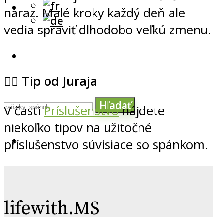
naraz. Malé kroky každý deň ale
vedia spraviť dlhodobo veľkú zmenu.
💁‍♂️
Tip od Juraja
Hľadať
V časti
Príslušenstvo
nájdete
niekoľko tipov na užitočné
príslušenstvo súvisiace so spánkom.
lifewith.MS