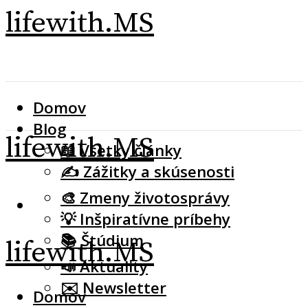
lifewith.MS
Domov
Blog
lifewith.MS
📖 Všetky články
✍️ Zážitky a skúsenosti
🎨 Zmeny životosprávy
💡 Inšpiratívne príbehy
📚 Štúdium
lifewith.MS
📣 Aktuality
✉️ Newsletter
Domov