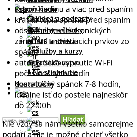
aspoň hodinu a viac pred spaním
Odporúčania
📺 Videá a podcasty
krátka teplá sprcha pred spaním
odstránenie elektronických
📚 Knihy a články
zariadení a svietiacich prvkov zo
📖 .MS knižnica
👍 Služby a kurzy
spálne
automatické vypnutie Wi-Fi
🧰 Príslušenstvo
⬇️ Na stiahnutie
počas nočných hodín
dostatočný spánok 7-8 hodín,
Konzultácie
ideálne ísť do postele najneskôr
do 22:00h
Hľadať
Nie vždy sa nám všetko samozrejme
podarí a nie je možné chcieť všetko