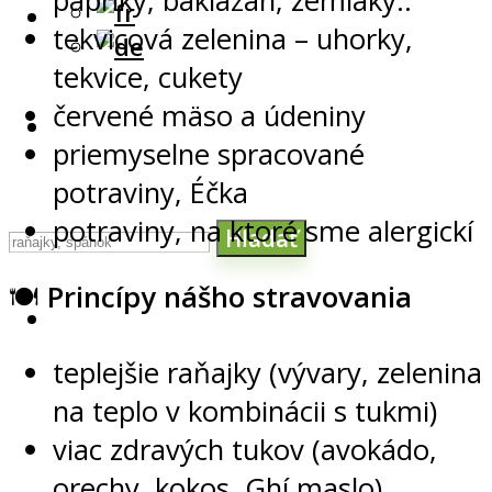
papriky, baklažán, zemiaky..
tekvicová zelenina – uhorky,
tekvice, cukety
červené mäso a údeniny
priemyselne spracované
potraviny, Éčka
potraviny, na ktoré sme alergickí
Hľadať
🍽
Princípy nášho stravovania
teplejšie raňajky (vývary, zelenina
na teplo v kombinácii s tukmi)
viac zdravých tukov (avokádo,
orechy, kokos, Ghí maslo)