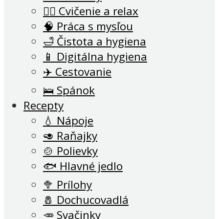
🧘‍♂️ Cvičenie a relax
🧠 Práca s mysľou
🛁 Čistota a hygiena
📱 Digitálna hygiena
✈️ Cestovanie
🛌 Spánok
Recepty
💧 Nápoje
🥑 Raňajky
🍲 Polievky
🐟 Hlavné jedlo
🥦 Prílohy
🧂 Dochucovadlá
🥕 Svačinky