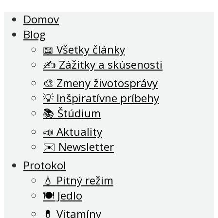
Domov
Blog
📖 Všetky články
✍️ Zážitky a skúsenosti
🎨 Zmeny životosprávy
💡 Inšpiratívne príbehy
📚 Štúdium
📣 Aktuality
✉️ Newsletter
Protokol
💧 Pitný režim
🍽 Jedlo
💊 Vitamíny