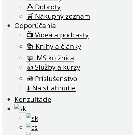
🍮 Dobroty
🛒 Nákupný zoznam
Odporúčania
📺 Videá a podcasty
📚 Knihy a články
📖 .MS knižnica
👍 Služby a kurzy
🧰 Príslušenstvo
⬇️ Na stiahnutie
Konzultácie