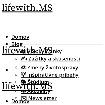
lifewith.MS
Domov
Blog
lifewith.MS
📖 Všetky články
✍️ Zážitky a skúsenosti
🎨 Zmeny životosprávy
💡 Inšpiratívne príbehy
📚 Štúdium
lifewith.MS
📣 Aktuality
✉️ Newsletter
Domov