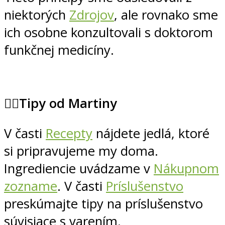
niektorých
Zdrojov
, ale rovnako sme
ich osobne konzultovali s doktorom
funkčnej medicíny.
💁‍♀️
Tipy od Martiny
V časti
Recepty
nájdete jedlá, ktoré
si pripravujeme my doma.
Ingrediencie uvádzame v
Nákupnom
zozname
. V časti
Príslušenstvo
preskúmajte tipy na príslušenstvo
súvisiace s varením.