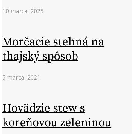
10 marca, 2025
Morčacie stehná na
thajský spôsob
5 marca, 2021
Hovädzie stew s
koreňovou zeleninou