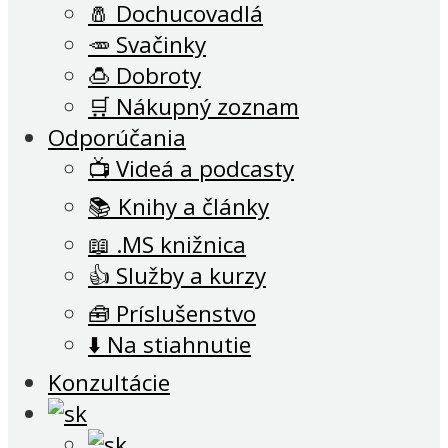
🧂 Dochucovadlá
🥕 Svačinky
🍮 Dobroty
🛒 Nákupný zoznam
Odporúčania
📺 Videá a podcasty
📚 Knihy a články
📖 .MS knižnica
👍 Služby a kurzy
🧰 Príslušenstvo
⬇️ Na stiahnutie
Konzultácie