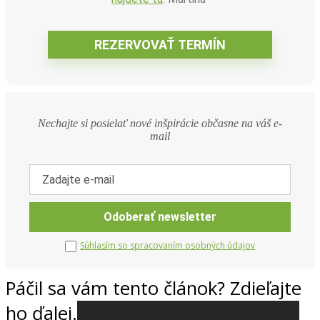
Nechajte si posielať nové inšpirácie občasne na váš e-
mail
Súhlasím so spracovaním osobných údajov
Páčil sa vám tento článok? Zdieľajte
ho ďalej.
Facebook
WhatsApp
Email