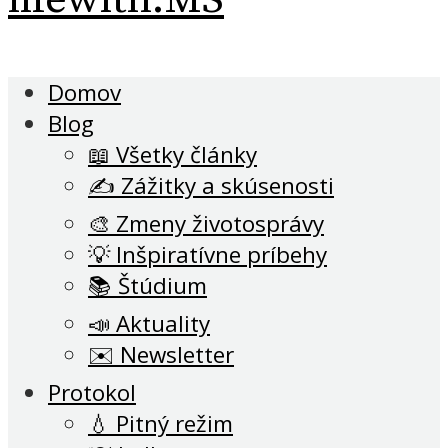
Domov
Blog
📖 Všetky články
✍️ Zážitky a skúsenosti
🎨 Zmeny životosprávy
💡 Inšpiratívne príbehy
📚 Štúdium
📣 Aktuality
✉️ Newsletter
Protokol
💧 Pitný režim