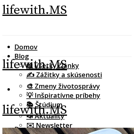
lifewith.MS
Domov
Blog
lifewith.MS
📖 Všetky články
✍️ Zážitky a skúsenosti
🎨 Zmeny životosprávy
💡 Inšpiratívne príbehy
📚 Štúdium
lifewith.MS
📣 Aktuality
✉️ Newsletter
Domov