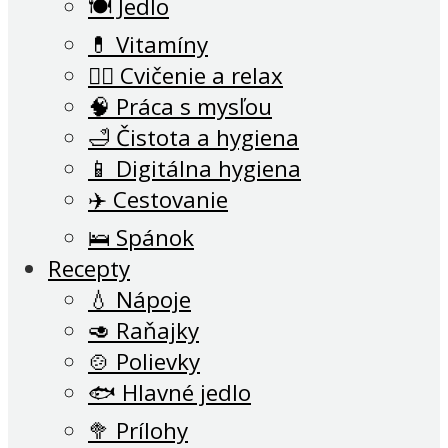
🍽 Jedlo
💊 Vitamíny
🧘‍♂️ Cvičenie a relax
🧠 Práca s mysľou
🛁 Čistota a hygiena
📱 Digitálna hygiena
✈️ Cestovanie
🛌 Spánok
Recepty
💧 Nápoje
🥑 Raňajky
🍲 Polievky
🐟 Hlavné jedlo
🥦 Prílohy