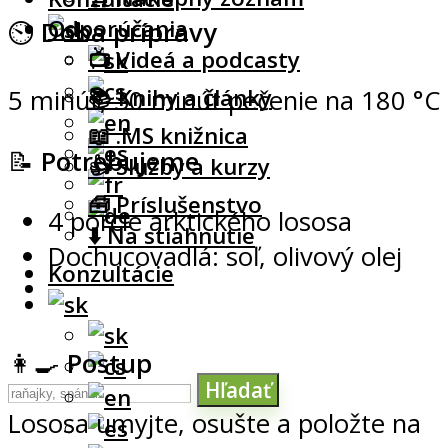
Odporúčania
⏲
Doba prípravy
📺 Videá a podcasty
📚 Knihy a články
5 minút, 30 minút pečenie na 180 °C
📖 .MS knižnica
📝
Potrebujeme
👍 Služby a kurzy
🧰 Príslušenstvo
4 porcie arktického lososa
⬇️ Na stiahnutie
Dochucovadlá: soľ, olivový olej
Konzultácie
👩‍🍳
Postup
Hľadať
Lososa umyjte, osušte a položte na