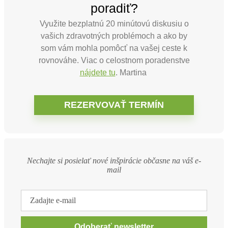
poradiť?
Využite bezplatnú 20 minútovú diskusiu o
vašich zdravotných problémoch a ako by
som vám mohla pomôcť na vašej ceste k
rovnováhe. Viac o celostnom poradenstve
Hľadať
nájdete tu
. Martina
Nechajte si posielať nové inšpirácie občasne na váš e-
mail