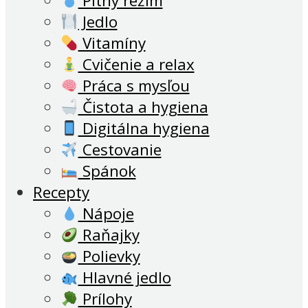
Pitný režim
Jedlo
Vitamíny
Cvičenie a relax
Práca s mysľou
Čistota a hygiena
Digitálna hygiena
Cestovanie
Spánok
Recepty
Nápoje
Raňajky
Polievky
Hlavné jedlo
Prílohy