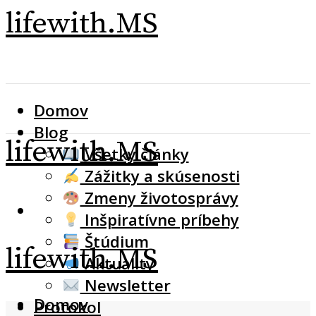
lifewith.MS
Domov
Blog
lifewith.MS
Všetky články
Zážitky a skúsenosti
Zmeny životosprávy
Inšpiratívne príbehy
Štúdium
lifewith.MS
Aktuality
Newsletter
Domov
Protokol