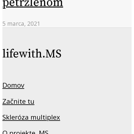
petržlenom
5 marca, 2021
lifewith.MS
Domov
Začnite tu
Skleróza multiplex
O projekte .MS