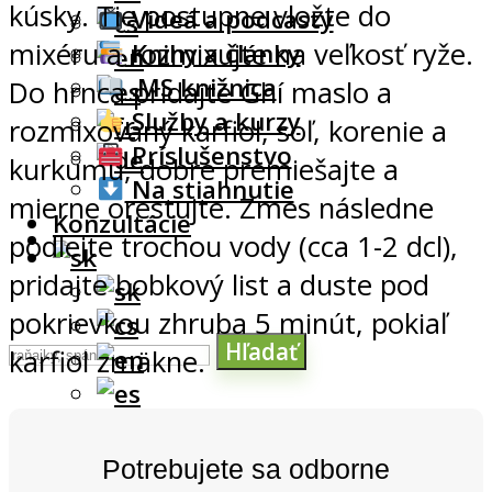
kúsky. Tie postupne vložte do
Videá a podcasty
mixéru a rozmixujte na veľkosť ryže.
Knihy a články
.MS knižnica
Do hrnca pridajte Ghí maslo a
Služby a kurzy
rozmixovaný karfiol, soľ, korenie a
Príslušenstvo
kurkumu, dobre premiešajte a
Na stiahnutie
mierne orestujte. Zmes následne
Konzultácie
podlejte trochou vody (cca 1-2 dcl),
pridajte bobkový list a duste pod
pokrievkou zhruba 5 minút, pokiaľ
Hľadať
karfiol zmäkne.
Potrebujete sa odborne