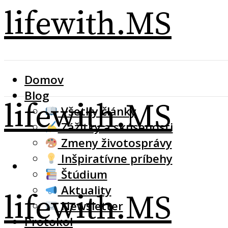
lifewith.MS
Domov
Blog
lifewith.MS
Všetky články
Zážitky a skúsenosti
Zmeny životosprávy
Inšpiratívne príbehy
Štúdium
Aktuality
lifewith.MS
Newsletter
Protokol