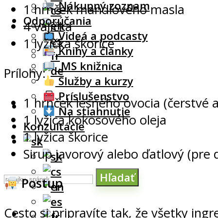
Nákupný zoznam
1 hrnček mandľového masla
Odporúčania
4 vajíčka
Videá a podcasty
1 lyžička škorice
Knihy a články
.MS knižnica
Prílohy:
Služby a kurzy
Príslušenstvo
1 hrnček lesného ovocia (čerstvé
Na stiahnutie
1 lyžica kokosového oleja
Konzultácie
1 lyžica škorice
Sirup javorový alebo ďatlový (pre d
Hľadať
Postup
Cesto si pripravíte tak, že všetky ing