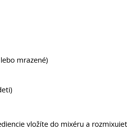
 alebo mrazené)
eti)
rediencie vložíte do mixéru a rozmixuj