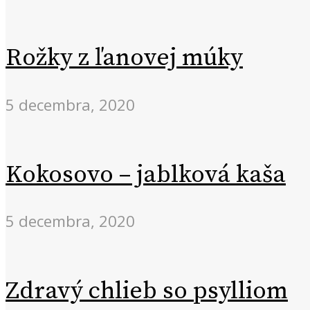
Rožky z ľanovej múky
5 decembra, 2020
Kokosovo – jablková kaša
5 decembra, 2020
Zdravý chlieb so psylliom