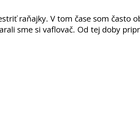
striť raňajky. V tom čase som často ob
arali sme si vaflovač. Od tej doby pri