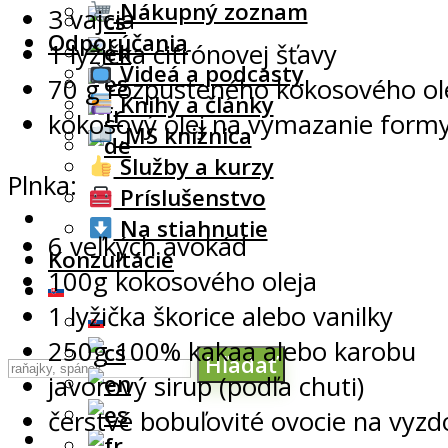
Nákupný zoznam
3 vajcia
Odporúčania
1 lyžička citrónovej šťavy
Videá a podcasty
70 g rozpusteného kokosového ol
Knihy a články
kokosový olej na vymazanie form
.MS knižnica
Služby a kurzy
Plnka:
Príslušenstvo
Na stiahnutie
6 veľkých avokád
Konzultácie
100g kokosového oleja
1 lyžička škorice alebo vanilky
250g 100% kakaa alebo karobu
Hľadať
javorový sirup (podľa chuti)
čerstvé bobuľovité ovocie na vyzd