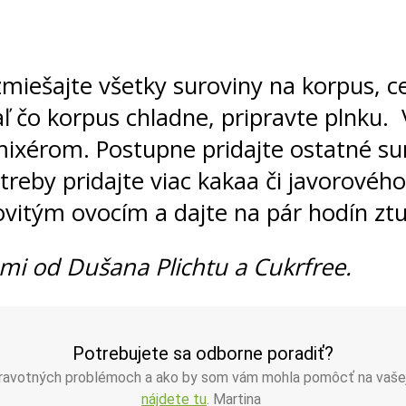
miešajte všetky suroviny na korpus, c
aľ čo korpus chladne, pripravte plnku.
xérom. Postupne pridajte ostatné sur
reby pridajte viac kakaa či javorovéh
ovitým ovocím a dajte na pár hodín ztu
ami od Dušana Plichtu a Cukrfree.
Potrebujete sa odborne poradiť?
zdravotných problémoch a ako by som vám mohla pomôcť na vaše
nájdete tu
. Martina