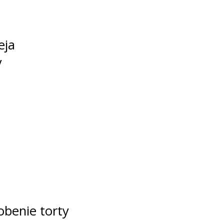
eja
y
obenie torty