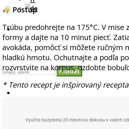
Postup
Trúbu predohrejte na 175°C. V mise z
formy a dajte na 10 minut piecť. Zati
avokáda, pomôcť si môžete ručným mi
hladkú hmotu. Ochutnajte a podľa pot
rozvrstvite na korpus, ozdobte bobuľ
Hľadať
* Tento recept je inšpirovaný recept
Využite bezplatnú 20 minútovú diskusiu o vašich 