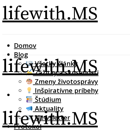
lifewith.MS
Domov
Blog
lifewith.MS
Všetky články
Zážitky a skúsenosti
Zmeny životosprávy
Inšpiratívne príbehy
Štúdium
Aktuality
lifewith.MS
Newsletter
Protokol