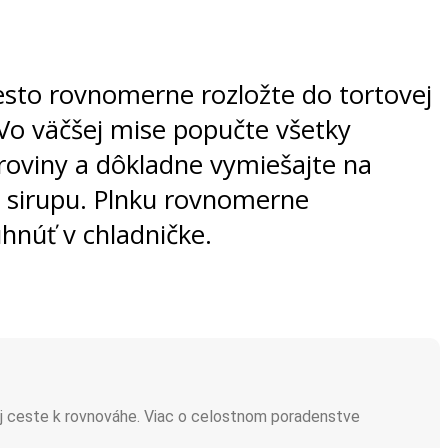
esto rovnomerne rozložte do tortovej
 Vo väčšej mise popučte všetky
oviny a dôkladne vymiešajte na
o sirupu. Plnku rovnomerne
hnúť v chladničke.
j ceste k rovnováhe. Viac o celostnom poradenstve