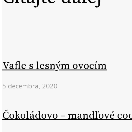
Vafle s lesným ovocím
5 decembra, 2020
Čokoládovo – mandľové co