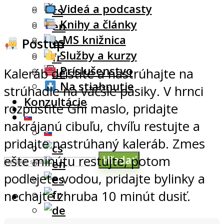
Videá a podcasty
Knihy a články
.MS knižnica
Postup
Služby a kurzy
Príslušenstvo
Kaleráb očistite a nastrúhajte na
Na stiahnutie
strúhadle na väčšie pásiky. V hrnci
Konzultácie
rozpustite Ghí maslo, pridajte
nakrájanú cibuľu, chvíľu restujte a
pridajte nastrúhaný kaleráb. Zmes
ešte minútu restujte, potom
Hľadať
podlejete vodou, pridajte bylinky a
nechajte zhruba 10 minút dusiť.