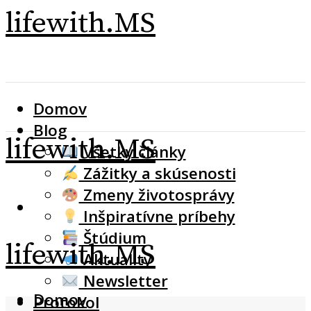
lifewith.MS
Domov
Blog
lifewith.MS
Všetky články
Zážitky a skúsenosti
Zmeny životosprávy
Inšpiratívne príbehy
Štúdium
lifewith.MS
Aktuality
Newsletter
Domov
Protokol