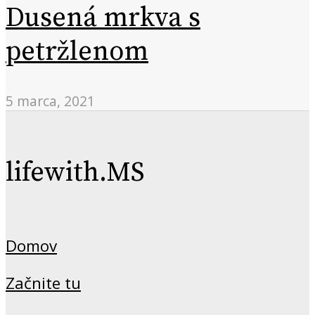
Dusená mrkva s
petržlenom
5 marca, 2021
lifewith.MS
Domov
Začnite tu