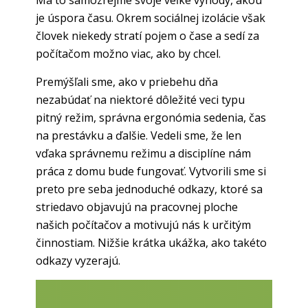
Má to samozrejme svoje veľké výhody, akou
je úspora času. Okrem sociálnej izolácie však
človek niekedy stratí pojem o čase a sedí za
počítačom možno viac, ako by chcel.
Premýšľali sme, ako v priebehu dňa
nezabúdať na niektoré dôležité veci typu
pitný režim, správna ergonómia sedenia, čas
na prestávku a ďalšie. Vedeli sme, že len
vďaka správnemu režimu a disciplíne nám
práca z domu bude fungovať. Vytvorili sme si
preto pre seba jednoduché odkazy, ktoré sa
striedavo objavujú na pracovnej ploche
našich počítačov a motivujú nás k určitým
činnostiam. Nižšie krátka ukážka, ako takéto
odkazy vyzerajú.